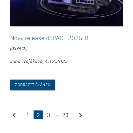
Nový release dSPACE 2025-B
[DSPACE]
Jana Trojáková, 4.12.2025
ZOBRAZIT ČLÁNEK
chevron_left
chevron_right
1
2
3
23
...