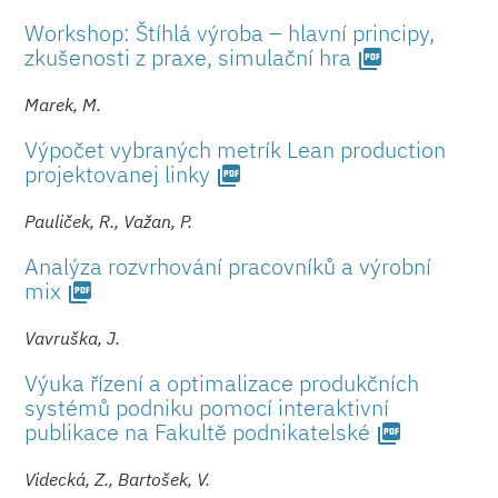
Workshop: Štíhlá výroba – hlavní principy,
zkušenosti z praxe, simulační hra
picture_as_pdf
Marek, M.
Výpočet vybraných metrík Lean production
projektovanej lin­ky
picture_as_pdf
Pauliček, R., Važan, P.
Analýza rozvrhování pracovníků a výrobní
mix
picture_as_pdf
Vavruška, J.
Výuka řízení a optimalizace produkčních
systémů podniku pomocí interaktivní
publikace na Fakultě podnikatelské
picture_as_pdf
Videcká, Z., Bartošek, V.