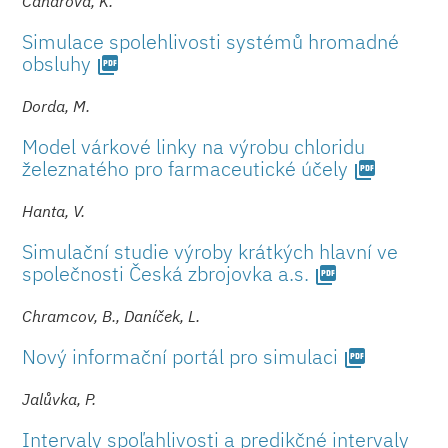
Candrová, K.
Simulace spolehlivosti systémů hromadné
obsluhy
picture_as_pdf
Dorda, M.
Model várkové linky na výrobu chloridu
železnatého pro farmaceutické ú­čely
picture_as_pdf
Hanta, V.
Simulační studie výroby krátkých hlavní ve
společnosti Česká zbrojovka a.s.
picture_as_pdf
Chramcov, B., Daníček, L.
Nový informační portál pro simulaci
picture_as_pdf
Jalůvka, P.
Intervaly spoľahlivosti a predikčné intervaly