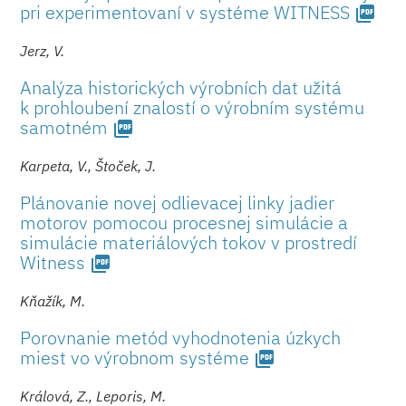
pri experimentovaní v systéme WITNESS
picture_as_pdf
Jerz, V.
Analýza historických výrobních dat užitá
k prohloubení znalostí o výrobním systému
samotném
picture_as_pdf
Karpeta, V., Štoček, J.
Plánovanie novej odlievacej linky jadier
motorov pomocou procesnej simulácie a
simulácie materiálových tokov v prostredí
Witness
picture_as_pdf
Kňažík, M.
Porovnanie metód vyhodnotenia úzkych
miest vo výrobnom systéme
picture_as_pdf
Králová, Z., Leporis, M.