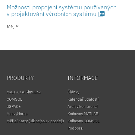
Možnosti propojení systému používaných
v projektování výrobních systému
picture_as_pdf
Vik, P.
PRODUKTY
INFORMACE
MATLAB & Simulink
Články
COMSOL
Kalendář událostí
dSPACE
Archiv konferencí
HeavyHorse
Knihovny MATLAB
Měřicí Karty (Již nejsou v prodeji)
Knihovny COMSOL
Podpora