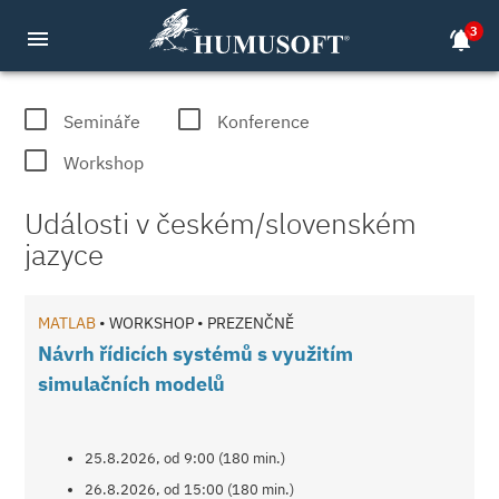
3
menu
notifications_active
MATLAB, COMSOL, dSPACE semináře 
Semináře
Konference
Workshop
Události v českém/slovenském
jazyce
MATLAB
• WORKSHOP • PREZENČNĚ
Návrh řídicích systémů s využitím
simulačních modelů
25.8.2026, od 9:00 (180 min.)
26.8.2026, od 15:00 (180 min.)