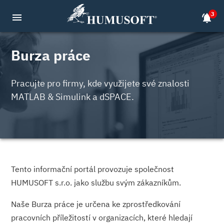
3
menu
notifications_active
Burza práce
Pracujte pro firmy, kde využijete své znalosti
MATLAB & Simulink a dSPACE.
Tento informační portál provozuje společnost
HUMUSOFT s.r.o. jako službu svým zákazníkům.
Naše Burza práce je určena ke zprostředkování
pracovních příležitostí v organizacích, které hledají