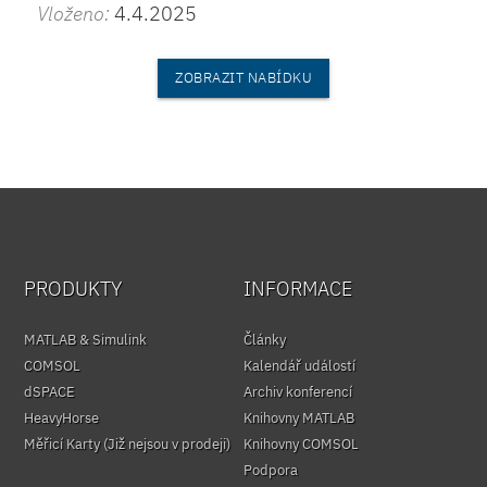
Vloženo:
4.4.2025
ZOBRAZIT NABÍDKU
PRODUKTY
INFORMACE
MATLAB & Simulink
Články
COMSOL
Kalendář událostí
dSPACE
Archiv konferencí
HeavyHorse
Knihovny MATLAB
Měřicí Karty (Již nejsou v prodeji)
Knihovny COMSOL
Podpora