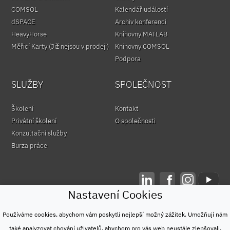
COMSOL
Kalendář událostí
dSPACE
Archiv konferencí
HeavyHorse
Knihovny MATLAB
Měřicí Karty (Již nejsou v prodeji)
Knihovny COMSOL
Podpora
SLUŽBY
SPOLEČNOST
Školení
Kontakt
Privátní školení
O společnosti
Konzultační služby
Burza práce
Nastavení Cookies
© HUMUSOFT 1991 - 2026
Ochrana osobních údajů
Používáme cookies, abychom vám poskytli nejlepší možný zážitek. Umožňují nám
&
také analyzovat chování uživatelů, abychom pro vás web neustále zlepšovali.