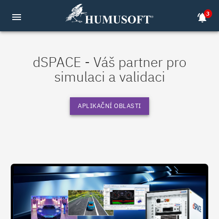
3
menu
notifications_active
dSPACE - Váš partner pro
simulaci a validaci
APLIKAČNÍ OBLASTI