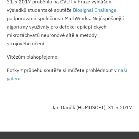
31.5.2017 proběhlo na ČVUT v Praze vyhlášení
výsledků studentské soutěže
Biosignal Challenge
podporované společností MathWorks. Nejúspěšnější
algoritmy využívaly pro detekci epileptických
mikrozáchvatů neuronové sítě a metody
strojového učení.
Vítězům blahopřejeme!
Fotky z průběhu soutěže si můžete prohlédnout v
naší
galerii.
Jan Daněk (HUMUSOFT), 31.5.2017