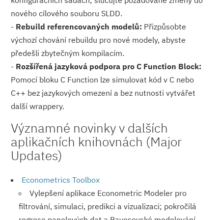
konfiguračních sadách; slučujte požadované změny do
nového cílového souboru SLDD.
-
Rebuild referencovaných modelů:
Přizpůsobte
výchozí chování rebuildu pro nové modely, abyste
předešli zbytečným kompilacím.
-
Rozšířená jazyková podpora pro C Function Block:
Pomocí bloku C Function lze simulovat kód v C nebo
C++ bez jazykových omezení a bez nutnosti vytvářet
další wrappery.
Významné novinky v dalších
aplikačních knihovnách (Major
Updates)
Econometrics Toolbox
Vylepšení aplikace Econometric Modeler pro
filtrování, simulaci, predikci a vizualizaci; pokročilá
regrese panelových dat a Bayesovské modelování