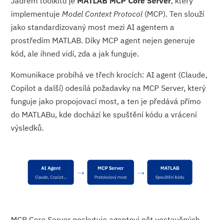
Jádrem toolkitu je
MATLAB MCP Core Server
, který
implementuje
Model Context Protocol
(MCP). Ten slouží
jako standardizovaný most mezi AI agentem a
prostředím MATLAB. Díky MCP agent nejen generuje
kód, ale ihned vidí, zda a jak funguje.
Komunikace probíhá ve třech krocích: AI agent (Claude,
Copilot a další) odesílá požadavky na MCP Server, který
funguje jako propojovací most, a ten je předává přímo
do MATLABu, kde dochází ke spuštění kódu a vrácení
výsledků.
MCP Core Server poskytuje agentovi pět vestavěných