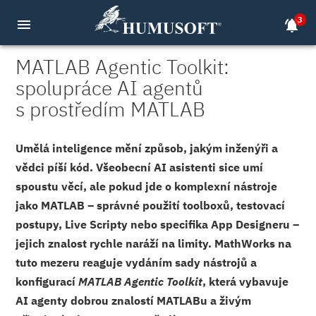
3
menu
notifications_active
MATLAB Agentic Toolkit:
spolupráce AI agentů
s prostředím MATLAB
Umělá inteligence mění způsob, jakým inženýři a
vědci píší kód. Všeobecní AI asistenti sice umí
spoustu věcí, ale pokud jde o komplexní nástroje
jako MATLAB – správné použití toolboxů, testovací
postupy, Live Scripty nebo specifika App Designeru –
jejich znalost rychle naráží na limity. MathWorks na
tuto mezeru reaguje vydáním sady nástrojů a
konfigurací
MATLAB Agentic Toolkit
, která vybavuje
AI agenty dobrou znalostí MATLABu a živým