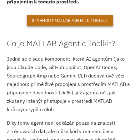
připojením k tomuto prostředí.
STÁHNOUT MATLAB AGENTIC TOOLKIT
Co je MATLAB Agentic Toolkit?
Jedná se o sadu komponent, která AI agentům (jako
jsou Claude Code, GitHub Copilot, OpenAI Codex,
Sourcegraph Amp nebo Gemini CLI) dodává dvě věci
najednou: přímé živé propojení s prostředím MATLAB a
připravené dovednosti (
skills
), jež agenta učí, jak
zkušený inženýr přistupuje v prostředí MATLAB
k různým typům úloh.
Díky tomu agent není odkázán pouze na znalosti
z trénovacích dat, ale může kód v reálném čase
spouštět, testovat, analyzovat chyby a okamžitě