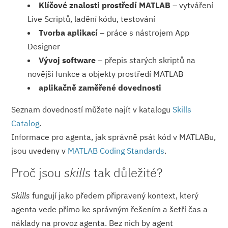
Klíčové znalosti prostředí MATLAB
– vytváření
Live Scriptů, ladění kódu, testování
Tvorba aplikací
– práce s nástrojem App
Designer
Vývoj software
– přepis starých skriptů na
novější funkce a objekty prostředí MATLAB
aplikačně zaměřené dovednosti
Seznam dovedností můžete najít v katalogu
Skills
Catalog
.
Informace pro agenta, jak správně psát kód v MATLABu,
jsou uvedeny v
MATLAB Coding Standards
.
Proč jsou
skills
tak důležité?
Skills
fungují jako předem připravený kontext, který
agenta vede přímo ke správným řešením a šetří čas a
náklady na provoz agenta. Bez nich by agent