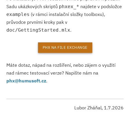
Sadu ukázkových skriptů
najdete v podsložce
phxex_*
(v rámci instalační složky toolboxu),
examples
průvodce prvními kroky pak v
.
doc/GettingStarted.mlx
PHX NA FILE EXCHANGE
Máte dotaz, nápad na rozšíření, nebo zájem o využití
nad rámec testovací verze? Napište nám na
phx@
humusoft.cz
.
Lubor Zháňal, 1.7.2026