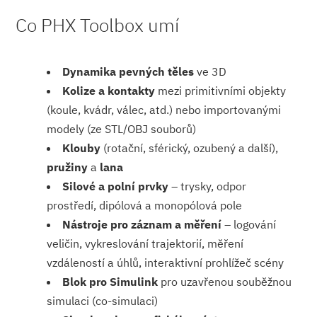
Co PHX Toolbox umí
Dynamika pevných těles
ve 3D
Kolize a kontakty
mezi primitivními objekty
(koule, kvádr, válec, atd.) nebo importovanými
modely (ze STL/OBJ souborů)
Klouby
(rotační, sférický, ozubený a další),
pružiny
a
lana
Silové a polní prvky
– trysky, odpor
prostředí, dipólová a monopólová pole
Nástroje pro záznam a měření
– logování
veličin, vykreslování trajektorií, měření
vzdáleností a úhlů, interaktivní prohlížeč scény
Blok pro Simulink
pro uzavřenou souběžnou
simulaci (co-simulaci)