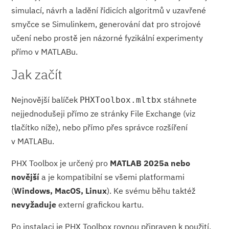
simulací, návrh a ladění řídicích algoritmů v uzavřené
smyčce se Simulinkem, generování dat pro strojové
učení nebo prostě jen názorné fyzikální experimenty
přímo v MATLABu.
Jak začít
Nejnovější balíček
stáhnete
PHXToolbox.mltbx
nejjednodušeji přímo ze stránky File Exchange (viz
tlačítko níže), nebo přímo přes správce rozšíření
v MATLABu.
PHX Toolbox je určený pro
MATLAB 2025a nebo
novější
a je kompatibilní se všemi platformami
(
Windows, MacOS, Linux
). Ke svému běhu taktéž
nevyžaduje
externí grafickou kartu.
Po instalaci je PHX Toolbox rovnou připraven k použití.