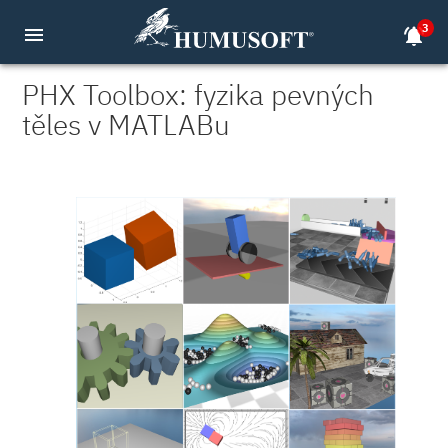
3
menu
notifications_active
PHX Toolbox: fyzika pevných
těles v MATLABu