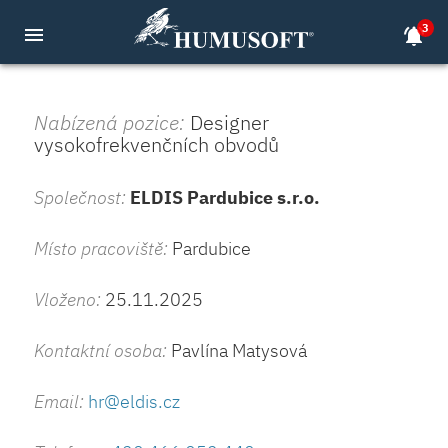
3
menu
notifications_active
Nabízená pozice:
Designer
vysokofrekvenčních obvodů
Společnost:
ELDIS Pardubice s.r.o.
Místo pracoviště:
Pardubice
Vloženo:
25.11.2025
Kontaktní osoba:
Pavlína Matysová
Email:
hr@eldis.cz