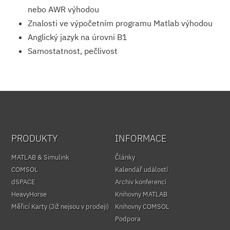
nebo AWR výhodou
Znalosti ve výpočetním programu Matlab výhodou
Anglický jazyk na úrovni B1
Samostatnost, pečlivost
PRODUKTY
INFORMACE
MATLAB & Simulink
Články
COMSOL
Kalendář událostí
dSPACE
Archiv konferencí
HeavyHorse
Knihovny MATLAB
Měřicí Karty (Již nejsou v prodeji)
Knihovny COMSOL
Podpora