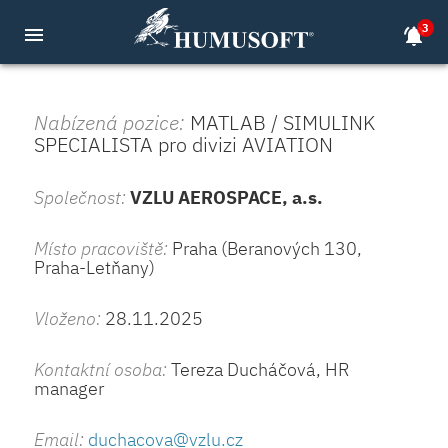
3
menu
notifications_active
Nabízená pozice:
MATLAB / SIMULINK
SPECIALISTA pro divizi AVIATION
Společnost:
VZLU AEROSPACE, a.s.
Místo pracoviště:
Praha (Beranových 130,
Praha-Letňany)
Vloženo:
28.11.2025
Kontaktní osoba:
Tereza Ducháčová, HR
manager
Email:
duchacova@vzlu.cz