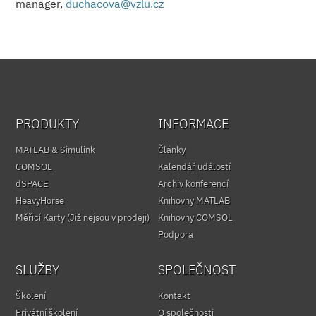
manager,
duchacova@
vzlu.cz
PRODUKTY
INFORMACE
MATLAB & Simulink
Články
COMSOL
Kalendář událostí
dSPACE
Archiv konferencí
HeavyHorse
Knihovny MATLAB
Měřicí Karty (Již nejsou v prodeji)
Knihovny COMSOL
Podpora
SLUŽBY
SPOLEČNOST
Školení
Kontakt
Privátní školení
O společnosti