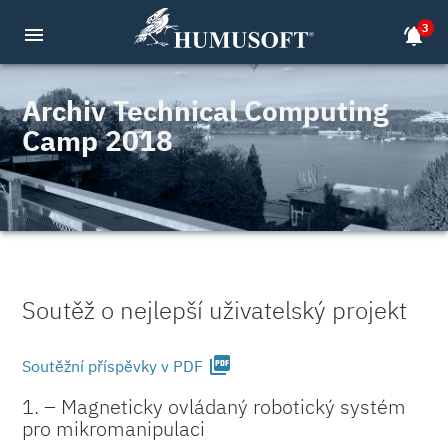
3
menu
notifications_active
Archiv Technical Computing
Camp 2018
Soutěž o nejlepší uživatelský projekt
picture_as_pdf
Soutěžní příspěvky v PDF
1. – Magneticky ovládaný robotický systém
pro mikromanipulaci