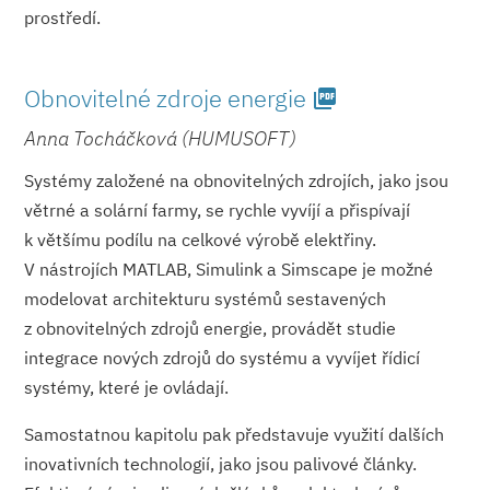
prostředí.
Obnovitelné zdroje energie
picture_as_pdf
Anna Tocháčková (HUMUSOFT)
Systémy založené na obnovitelných zdrojích, jako jsou
větrné a solární farmy, se rychle vyvíjí a přispívají
k většímu podílu na celkové výrobě elektřiny.
V nástrojích MATLAB, Simulink a Simscape je možné
modelovat architekturu systémů sestavených
z obnovitelných zdrojů energie, provádět studie
integrace nových zdrojů do systému a vyvíjet řídicí
systémy, které je ovládají.
Samostatnou kapitolu pak představuje využití dalších
inovativních technologií, jako jsou palivové články.