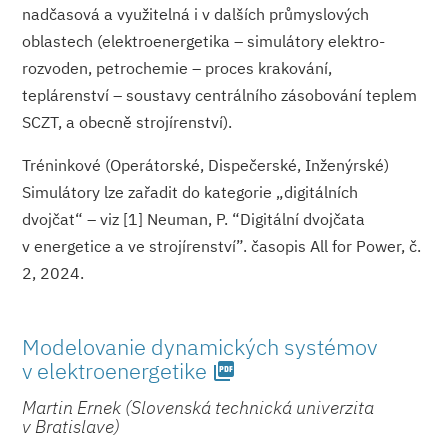
nadčasová a využitelná i v dalších průmyslových
oblastech (elektroenergetika – simulátory elektro-
rozvoden, petrochemie – proces krakování,
teplárenství – soustavy centrálního zásobování teplem
SCZT, a obecně strojírenství).
Tréninkové (Operátorské, Dispečerské, Inženýrské)
Simulátory lze zařadit do kategorie „digitálních
dvojčat“ – viz [1] Neuman, P. “Digitální dvojčata
v energetice a ve strojírenství”. časopis All for Power, č.
2, 2024.
Modelovanie dynamických systémov
v elektroener­getike
picture_as_pdf
Martin Ernek (Slovenská technická univerzita
v Bratislave)