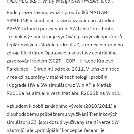
(NEUREG sdr.), Willy Weiglhofer (Mubea s.r.o.)
Bude prezentováno využití prostředků MATLAB-
SIMULINK v kombinaci s vizualizačním prostředím
AVEVA InTouch pro vytvoření SW trenažéru. Tento
Tréninkový simulátor je využíván pro výcvik operátorů
teplárenských záložních zdrojů ZZ, v rámci centrálního
zdroje Elektráren Opatovice a soustavy centrálního
zásobování teplem (SCZT – EOP – Hradec Králové –
Pardubice – Chrudim) od roku 2011. V loňském roce
v reakci na změny v reálné technologii, proběhl
i upgrade HW a SW simulátoru z Win XP a Matlab
R2010a na aktuální verzi Matlabu R2023b na Win11.
Vzhledem k době základního vývoje (2010/2011) a
dlouhodobému průběžnému využívání Treninkových
simulátorů ZZ, jsou dosud využívány starší verze SW
nástrojů, ale „principiální koncepce řešení“ je