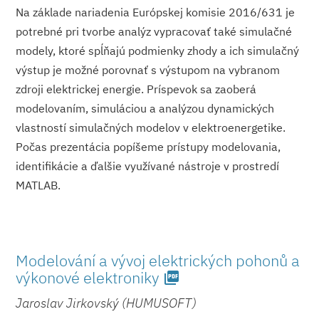
Na základe nariadenia Európskej komisie 2016/631 je
potrebné pri tvorbe analýz vypracovať také simulačné
modely, ktoré spĺňajú podmienky zhody a ich simulačný
výstup je možné porovnať s výstupom na vybranom
zdroji elektrickej energie. Príspevok sa zaoberá
modelovaním, simuláciou a analýzou dynamických
vlastností simulačných modelov v elektroener­getike.
Počas prezentácia popíšeme prístupy modelovania,
identifikácie a ďalšie využívané nástroje v prostredí
MATLAB.
Modelování a vývoj elektrických pohonů a
výkonové elektroniky
picture_as_pdf
Jaroslav Jirkovský (HUMUSOFT)