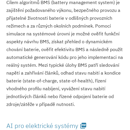
Cílem algoritmů BMS (battery management system) je
zajištění požadovaného výkonu, bezpečného provozu a
přijatelné životnosti baterie v odlišných provozních
režimech a za různých okolních podmínek. Pomocí
simulace na systémové úrovni je možné ověřit funkční
aspekty návrhu BMS, získat přehled o dynamickém
chování baterie, ověřit efektivitu BMS a následně použít
automatické generování kódu pro jeho implementaci na
reálný systém. Mezi typické úlohy BMS patří sledování
napětí a zahřívání článků, odhad stavu nabití a kondice
baterie (state-of-charge, state-of-health), řízení
vhodného profilu nabíjení, vyvážení stavu nabití
jednotlivých článků nebo řízené odpojení baterie od
zdroje/zátěže v případě nutnosti.
AI pro elektrické systémy
picture_as_pdf