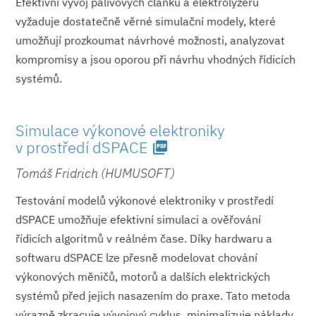
Efektivní vývoj palivových článků a elektrolyzérů
vyžaduje dostatečně věrné simulační modely, které
umožňují prozkoumat návrhové možnosti, analyzovat
kompromisy a jsou oporou při návrhu vhodných řídicích
systémů.
Simulace výkonové elektroniky
v prostředí dSPACE
picture_as_pdf
Tomáš Fridrich (HUMUSOFT)
Testování modelů výkonové elektroniky v prostředí
dSPACE umožňuje efektivní simulaci a ověřování
řídicích algoritmů v reálném čase. Díky hardwaru a
softwaru dSPACE lze přesně modelovat chování
výkonových měničů, motorů a dalších elektrických
systémů před jejich nasazením do praxe. Tato metoda
výrazně zkracuje vývojový cyklus, minimalizuje náklady