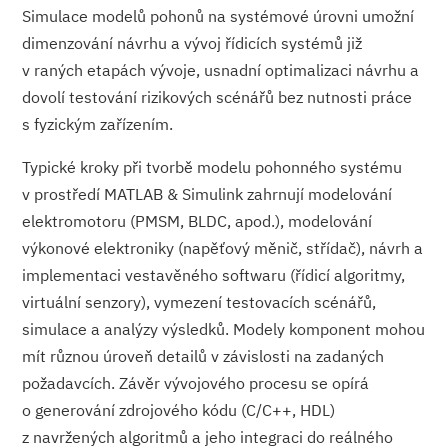
Simulace modelů pohonů na systémové úrovni umožní
dimenzování návrhu a vývoj řídicích systémů již
v raných etapách vývoje, usnadní optimalizaci návrhu a
dovolí testování rizikových scénářů bez nutnosti práce
s fyzickým zařízením.
Typické kroky při tvorbě modelu pohonného systému
v prostředí MATLAB & Simulink zahrnují modelování
elektromotoru (PMSM, BLDC, apod.), modelování
výkonové elektroniky (napěťový měnič, střídač), návrh a
implementaci vestavěného softwaru (řídicí algoritmy,
virtuální senzory), vymezení testovacích scénářů,
simulace a analýzy výsledků. Modely komponent mohou
mít různou úroveň detailů v závislosti na zadaných
požadavcích. Závěr vývojového procesu se opírá
o generování zdrojového kódu (C/C++, HDL)
z navržených algoritmů a jeho integraci do reálného