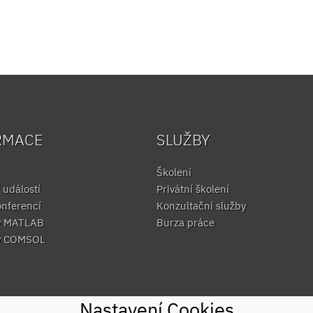
RMACE
SLUŽBY
Školení
 událostí
Privátní školení
onferencí
Konzultační služby
y MATLAB
Burza práce
y COMSOL
Nastavení Cookies