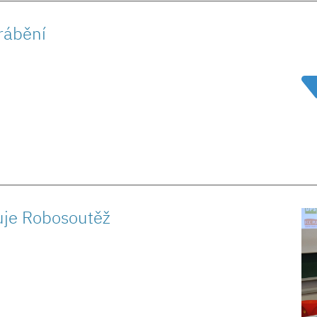
rábění
uje Robosoutěž