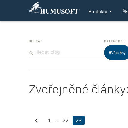
arrow_drop_down
Produkty
Šk
Články o MATLAB
HLEDAT
KATEGORIE
Všechny
search
Zveřejněné články
chevron_left
1
22
23
...