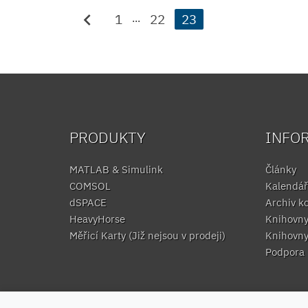
chevron_left
1
22
23
...
PRODUKTY
INFO
MATLAB & Simulink
Články
COMSOL
Kalendář
dSPACE
Archiv k
HeavyHorse
Knihovn
Měřicí Karty (Již nejsou v prodeji)
Knihovn
Podpora