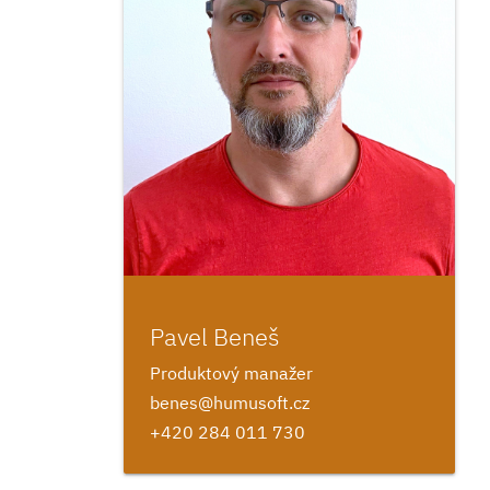
Pavel Beneš
Produktový manažer
benes@humusoft.cz
+420 284 011 730