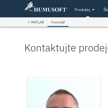
arrow_drop_down
Produkty
Šk
← MATLAB
Formulář
Kontaktujte prode