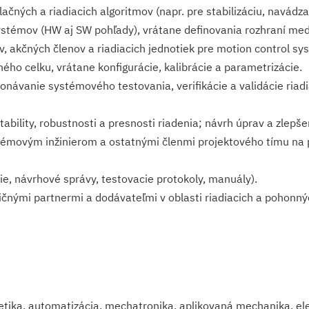
čných a riadiacich algoritmov (napr. pre stabilizáciu, navádzani
systémov (HW aj SW pohľady), vrátane definovania rozhraní me
v, akčných členov a riadiacich jednotiek pre motion control sy
o celku, vrátane konfigurácie, kalibrácie a parametrizácie.
onávanie systémového testovania, verifikácie a validácie riadi
ility, robustnosti a presnosti riadenia; návrh úprav a zlepše
movým inžinierom a ostatnými členmi projektového tímu na plá
e, návrhové správy, testovacie protokoly, manuály).
čnými partnermi a dodávateľmi v oblasti riadiacich a pohonn
rnetika, automatizácia, mechatronika, aplikovaná mechanika, e