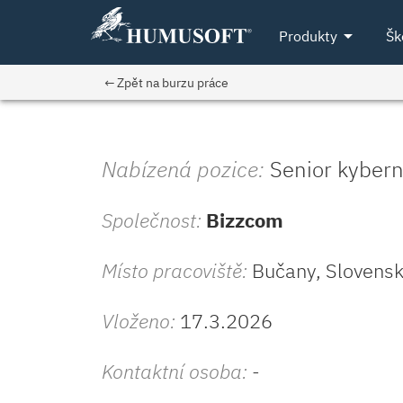
arrow_drop_down
Produkty
Šk
← Zpět na burzu práce
Nabízená pozice:
Senior kybern
Společnost:
Bizzcom
Místo pracoviště:
Bučany, Slovensk
Vloženo:
17.3.2026
Kontaktní osoba:
-