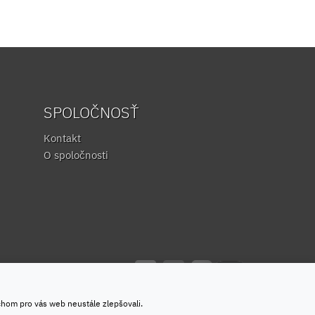
SPOLOČNOSŤ
Kontakt
O spoločnosti
chom pro vás web neustále zlepšovali.
Ochrana osobných údajov
&
Podmienky používania