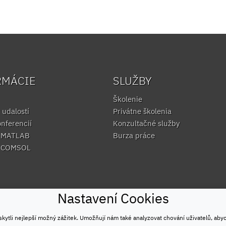
RMÁCIE
SLUŽBY
Školenie
 udalostí
Privátne školenia
onferencií
Konzultačné služby
e MATLAB
Burza práce
e COMSOL
Nastavení Cookies
tli nejlepší možný zážitek. Umožňují nám také analyzovat chování uživatelů, aby