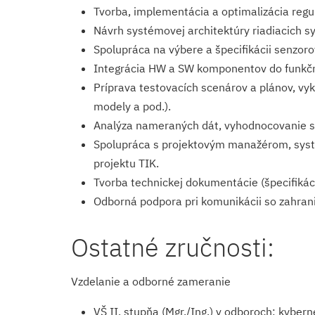
Tvorba, implementácia a optimalizácia regula
Návrh systémovej architektúry riadiacich 
Spolupráca na výbere a špecifikácii senzoro
Integrácia HW a SW komponentov do funkčnéh
Príprava testovacích scenárov a plánov, vyk
modely a pod.).
Analýza nameraných dát, vyhodnocovanie stab
Spolupráca s projektovým manažérom, systé
projektu TIK.
Tvorba technickej dokumentácie (špecifikáci
Odborná podpora pri komunikácii so zahrani
Ostatné zručnosti:
Vzdelanie a odborné zameranie
VŠ II. stupňa (Mgr./Ing.) v odboroch: kybe