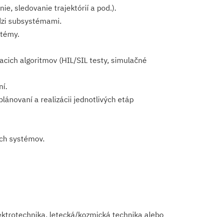
e, sledovanie trajektórií a pod.).
dzi subsystémami.
stémy.
acich algoritmov (HIL/SIL testy, simulačné
ní.
novaní a realizácii jednotlivých etáp
ých systémov.
lektrotechnika, letecká/kozmická technika alebo