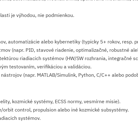
lasti je výhodou, nie podmienkou.
ov, automatizácie alebo kybernetiky (typicky 5+ rokov, resp. p
itmov (napr. PID, stavové riadenie, optimalizačné, robustné ale
ektúrou riadiacich systémov (HW/SW rozhrania, integračné s
m testovaním, verifikáciou a validáciou.
 nástrojov (napr. MATLAB/Simulink, Python, C/C++ alebo podob
telity, kozmické systémy, ECSS normy, vesmírne misie).
orbit control, propulsion alebo iné kozmické subsystémy.
adiacich systémov.