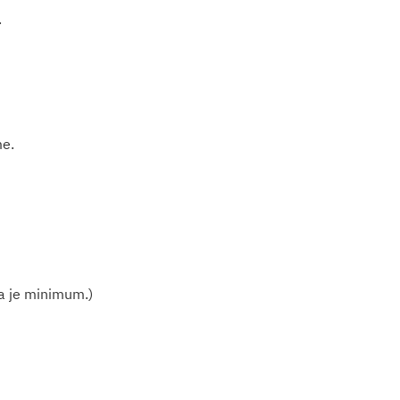
.
me.
a je minimum.)