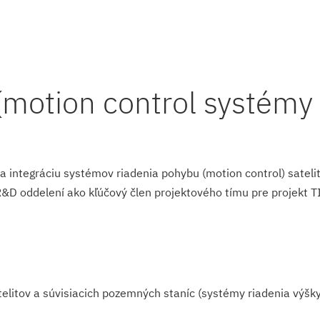
(motion control systémy p
 a integráciu systémov riadenia pohybu (motion control) sate
R&D oddelení ako kľúčový člen projektového tímu pre projekt T
litov a súvisiacich pozemných staníc (systémy riadenia výšky,