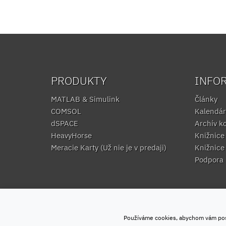
PRODUKTY
INFO
MATLAB & Simulink
Články
COMSOL
Kalendár
dSPACE
Archív k
HeavyHorse
Knižnic
Meracie Karty (Už nie je v predaji)
Knižnic
Podpora
Používáme cookies, abychom vám posky
© HUMUSOFT 1991 - 2026