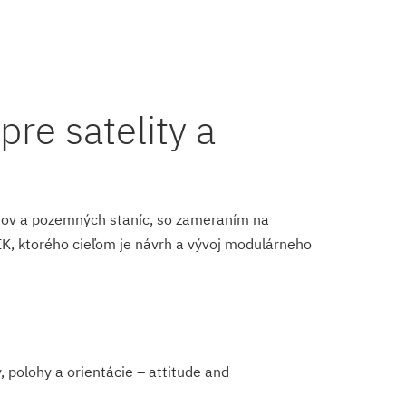
re satelity a
litov a pozemných staníc, so zameraním na
IK, ktorého cieľom je návrh a vývoj modulárneho
 polohy a orientácie – attitude and