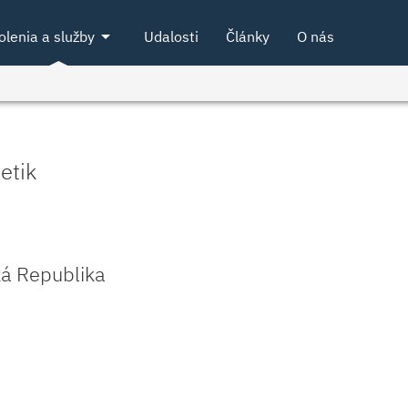
arrow_drop_down
olenia a služby
Udalosti
Články
O nás
etik
á Republika