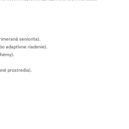
rimeraná seniorita).
bo adaptívne riadenie).
chémy).
né prostredia).