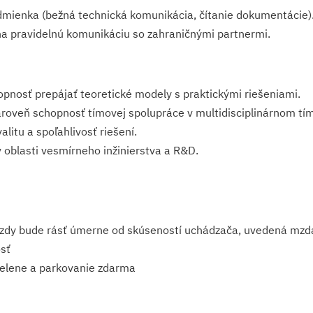
dmienka (bežná technická komunikácia, čítanie dokumentácie)
a pravidelnú komunikáciu so zahraničnými partnermi.
opnosť prepájať teoretické modely s praktickými riešeniami.
ároveň schopnosť tímovej spolupráce v multidiscipli­nárnom tí
litu a spoľahlivosť riešení.
v oblasti vesmírneho inžinierstva a R&D.
mzdy bude rásť úmerne od skúseností uchádzača, uvedená mzd
sť
zelene a parkovanie zdarma