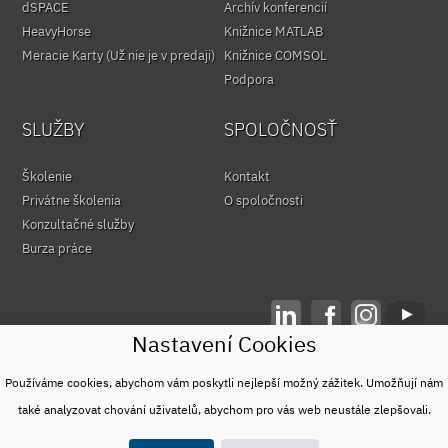
dSPACE
Archív konferencií
HeavyHorse
Knižnice MATLAB
Meracie Karty (Už nie je v predaji)
Knižnice COMSOL
Podpora
SLUŽBY
SPOLOČNOSŤ
Školenie
Kontakt
Privátne školenia
O spoločnosti
Konzultačné služby
Burza práce
Nastavení Cookies
© HUMUSOFT 1991 - 2026
Ochrana osobných údajov
Používáme cookies, abychom vám poskytli nejlepší možný zážitek. Umožňují nám
&
také analyzovat chování uživatelů, abychom pro vás web neustále zlepšovali.
Podmienky používania