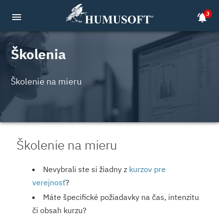
3
menu
notifications_active
Školenia
Školenie na mieru
Školenie na mieru
Nevybrali ste si žiadny z
kurzov pre
verejnosť
?
Máte špecifické požiadavky na čas, intenzitu
či obsah kurzu?