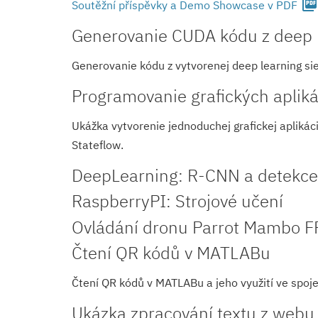
picture_as_pdf
Soutěžní příspěvky a Demo Showcase v PDF
Generovanie CUDA kódu z deep 
Generovanie kódu z vytvorenej deep learning si
Programovanie grafických apliká
Ukážka vytvorenie jednoduchej grafickej aplikác
Stateflow.
DeepLearning: R-CNN a detekce
RaspberryPI: Strojové učení
Ovládání dronu Parrot Mambo F
Čtení QR kódů v MATLABu
Čtení QR kódů v MATLABu a jeho využití ve spojení 
Ukázka zpracování textu z webu 