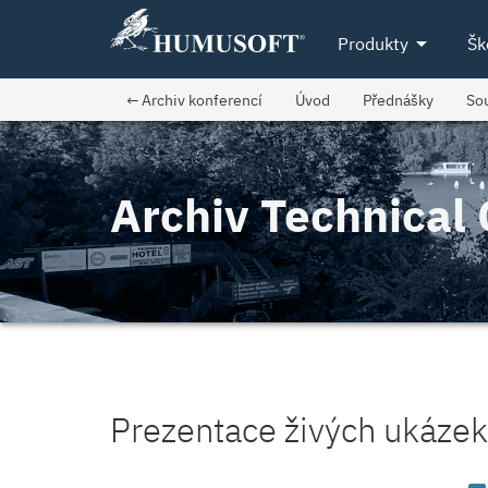
arrow_drop_down
Produkty
Šk
← Archiv konferencí
Úvod
Přednášky
So
Archiv Technica
Prezentace živých ukázek