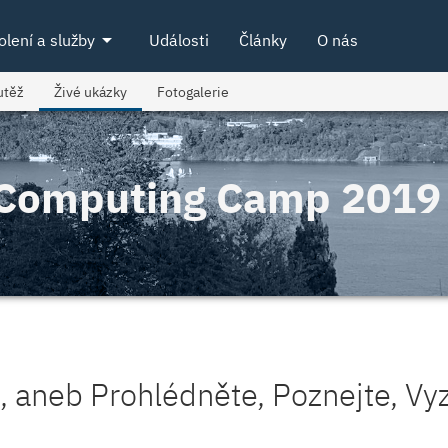
arrow_drop_down
olení a služby
Události
Články
O nás
utěž
Živé ukázky
Fotogalerie
l Computing Camp 2019
, aneb Prohlédněte, Poznejte, Vy