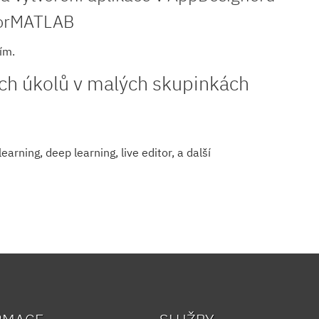
forMATLAB
ím.
ých úkolů v malých skupinkách
rning, deep learning, live editor, a další