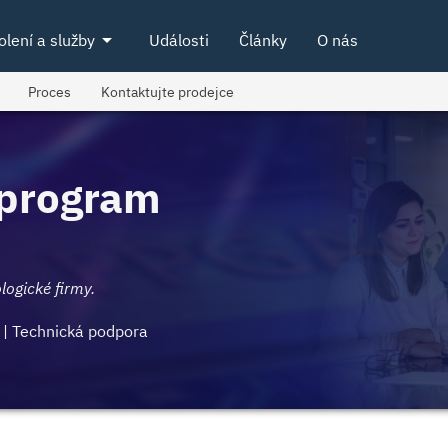
arrow_drop_down
olení a služby
Události
Články
O nás
Proces
Kontaktujte prodejce
 program
ogické firmy.
 | Technická podpora