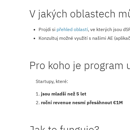
V jakých oblastech m
Projdi si
přehled oblastí
, ve kterých jsou d
Konzultuj možné využití s ​​našimi AE (aplikač
Pro koho je program 
Startupy, které:
jsou mladší než 5 let
roční revenue nesmí přesáhnout €1M
Jak to funguje?