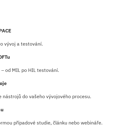
SPACE
o vývoj a testování.
OFTu
– od MIL po HIL testování.
oje
e nástrojů do vašeho vývojového procesu.
hu
formou případové studie, článku nebo webináře.