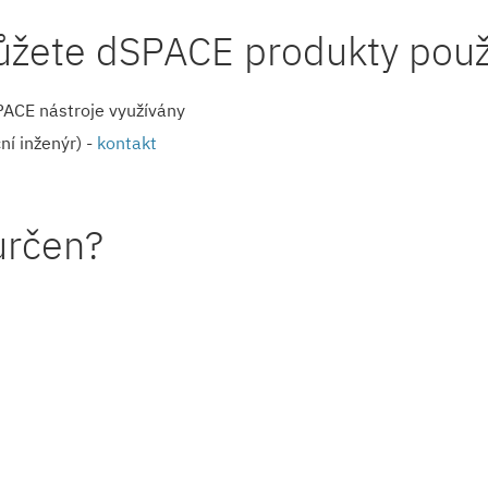
ůžete dSPACE produkty použ
SPACE nástroje využívány
ní inženýr) -
kontakt
určen?