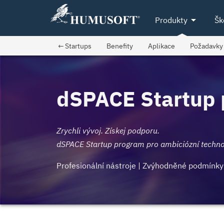
arrow_drop_down
Produkty
Šk
← Startups
Benefity
Aplikace
Požadavky
dSPACE Startup
Zrychli vývoj. Získej podporu.
dSPACE Startup program pro ambiciózní technol
Profesionální nástroje | Zvýhodněné podmínky