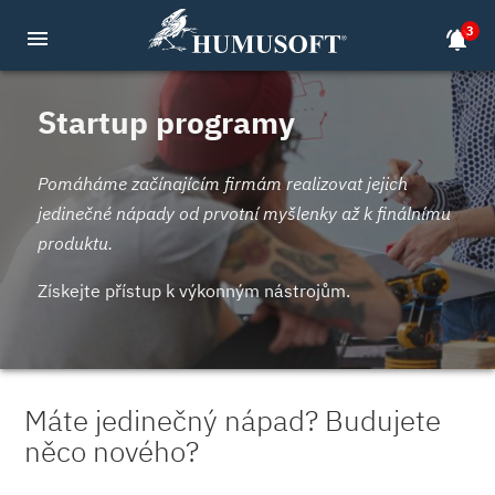
3
menu
notifications_active
Startup programy
Pomáháme začínajícím firmám realizovat jejich
jedinečné nápady od prvotní myšlenky až k finálnímu
produktu.
Získejte přístup k výkonným nástrojům.
Máte jedinečný nápad? Budujete
něco nového?