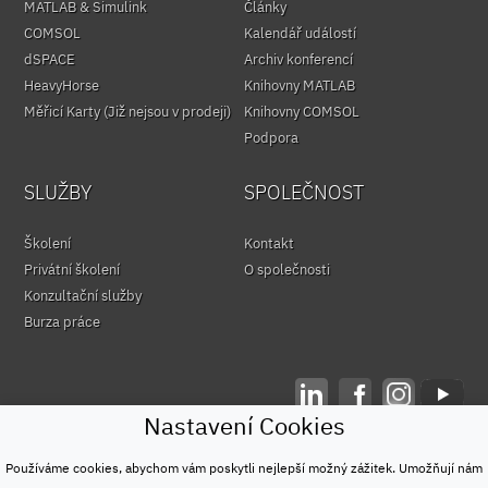
MATLAB & Simulink
Články
COMSOL
Kalendář událostí
dSPACE
Archiv konferencí
HeavyHorse
Knihovny MATLAB
Měřicí Karty (Již nejsou v prodeji)
Knihovny COMSOL
Podpora
SLUŽBY
SPOLEČNOST
Školení
Kontakt
Privátní školení
O společnosti
Konzultační služby
Burza práce
Nastavení Cookies
© HUMUSOFT 1991 - 2026
Ochrana osobních údajů
Používáme cookies, abychom vám poskytli nejlepší možný zážitek. Umožňují nám