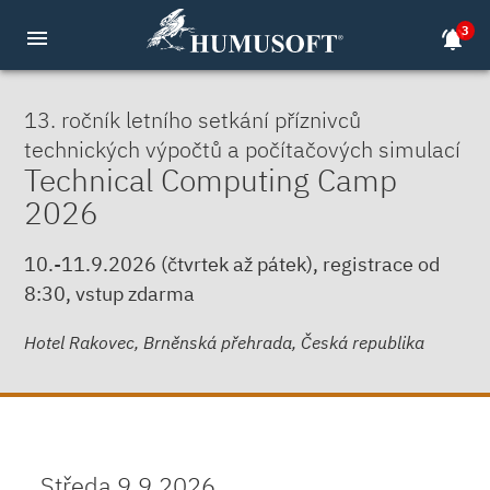
3
menu
notifications_active
13. ročník letního setkání příznivců
technických výpočtů a počítačových simulací
Technical Computing Camp
2026
10.-11.9.2026 (čtvrtek až pátek), registrace od
8:30, vstup zdarma
Hotel Rakovec, Brněnská přehrada, Česká republika
Středa 9.9.2026