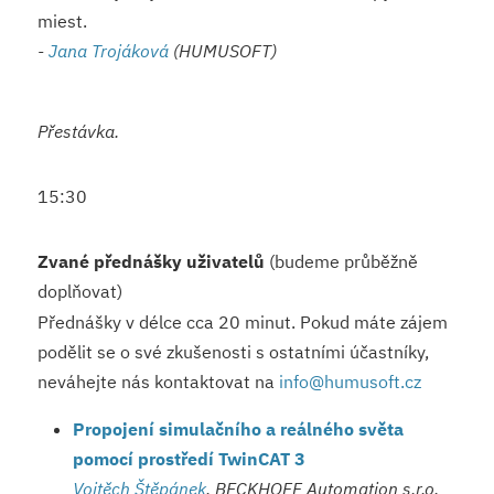
miest.
-
Jana Trojáková
(HUMUSOFT)
Přestávka.
15:30
Zvané přednášky uživatelů
(budeme průběžně
doplňovat)
Přednášky v délce cca 20 minut. Pokud máte zájem
podělit se o své zkušenosti s ostatními účastníky,
neváhejte nás kontaktovat na
info@humusoft.cz
Propojení simulačního a reálného světa
pomocí prostředí TwinCAT 3
Vojtěch Štěpánek
, BECKHOFF Automation s.r.o.