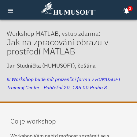
3
menu
notifications_active
Workshop MATLAB, vstup zdarma:
Jak na zpracování obrazu v
prostředí MATLAB
Jan Studnička (HUMUSOFT), čeština
!!! Workshop bude mít prezenční formu v HUMUSOFT
Training Center - Pobřežní 20, 186 00 Praha 8
Co je workshop
Workshop Vám nabízí možnost seznámit se s