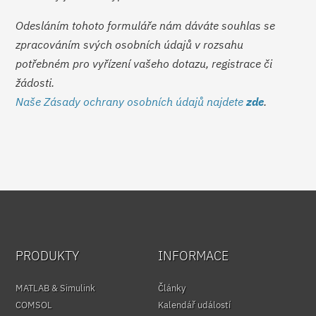
Odesláním tohoto formuláře nám dáváte souhlas se
zpracováním svých osobních údajů v rozsahu
potřebném pro vyřízení vašeho dotazu, registrace či
žádosti.
Naše Zásady ochrany osobních údajů najdete
zde
.
PRODUKTY
INFORMACE
MATLAB & Simulink
Články
COMSOL
Kalendář událostí