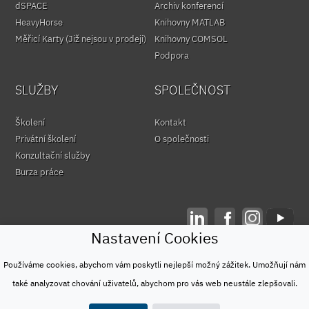
dSPACE
Archiv konferencí
HeavyHorse
Knihovny MATLAB
Měřicí Karty (Již nejsou v prodeji)
Knihovny COMSOL
Podpora
SLUŽBY
SPOLEČNOST
Školení
Kontakt
Privátní školení
O společnosti
Konzultační služby
Burza práce
Nastavení Cookies
© HUMUSOFT 1991 - 2026
Ochrana osobních údajů
Používáme cookies, abychom vám poskytli nejlepší možný zážitek. Umožňují nám
&
také analyzovat chování uživatelů, abychom pro vás web neustále zlepšovali.
Podmínky užívání